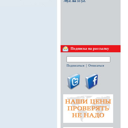
70у.е. на 55 у.е.
Изменение комиссии для агентства
24.03.2015
Подписка на рассылку
Изменение комиссии для
агентства с 13 процентов на
10%.
|
Подписаться
Отписаться