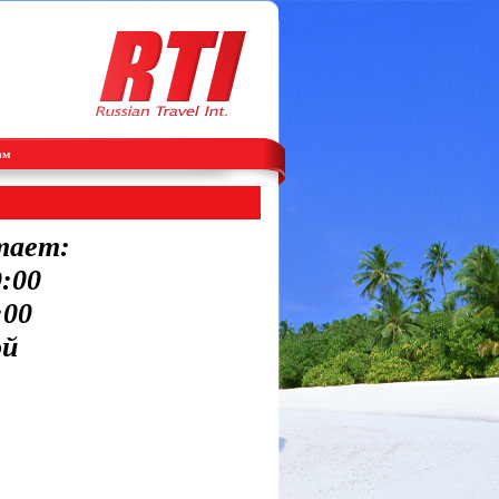
ам
тает:
9:00
:00
ой