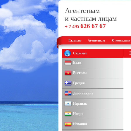
Агентствам
и частным лицам
626 67 67
+ 7 495
Главная
Агентствам
О компании
Страны
Бали
Вьетнам
Греция
Доминикана
Израиль
-->
Индия
Испания