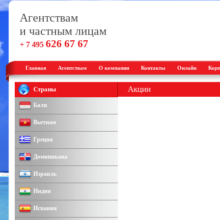
Агентствам
и частным лицам
626 67 67
+ 7 495
Главная
Агентствам
О компании
Контакты
Онлайн
Корп
Акции
Страны
Бали
Вьетнам
Греция
Доминикана
Израиль
-->
Индия
Испания