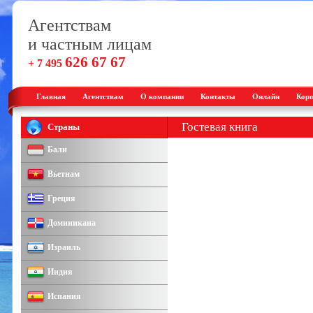
Агентствам
и частным лицам
626 67 67
+ 7 495
Главная
Агентствам
О компании
Контакты
Онлайн
Корп
Гостевая книга
Страны
Бали
Вьетнам
Греция
Доминикана
Израиль
Индия
Испания